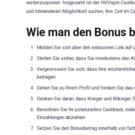
weiterzuspielen. Insgesamt ist der Hit’n’spin Cashb
und lohnenderen Möglichkeit suchen, ihre Zeit im C
Wie man den Bonus
Melden Sie sich über den exklusiven Link auf 
Stellen Sie sicher, dass Sie mindestens den K
Vergewissern Sie sich, dass Ihre wöchentlich
betragen.
Gehen Sie zu Ihrem Profil und fordern Sie da
Denken Sie daran, dass Krieger und Wikinger 
Berechnen Sie Ihr potenzielles Cashback, inde
Einzahlungen abziehen.
Setzen Sie den Bonusbetrag innerhalb von fünf