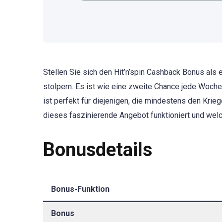
Stellen Sie sich den Hit’n’spin Cashback Bonus als 
stolpern. Es ist wie eine zweite Chance jede Woche
ist perfekt für diejenigen, die mindestens den Krieg
dieses faszinierende Angebot funktioniert und wel
Bonusdetails
Bonus-Funktion
Bonus