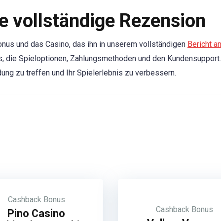
e vollständige Rezension
onus und das Casino, das ihn in unserem vollständigen
Bericht a
nos, die Spieloptionen, Zahlungsmethoden und den Kundensupport
dung zu treffen und Ihr Spielerlebnis zu verbessern.
Cashback Bonus
Cashback Bonus
Pino Casino