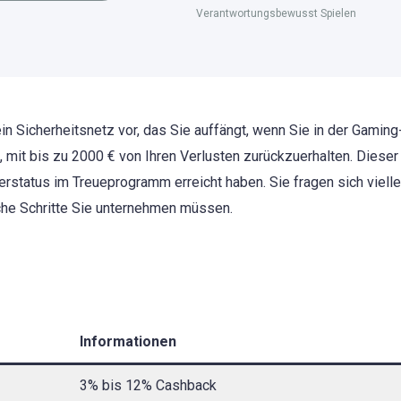
Verantwortungsbewusst Spielen
ein Sicherheitsnetz vor, das Sie auffängt, wenn Sie in der Gamin
, mit bis zu 2000 € von Ihren Verlusten zurückzuerhalten. Diese
erstatus im Treueprogramm erreicht haben. Sie fragen sich vielle
che Schritte Sie unternehmen müssen.
Informationen
3% bis 12% Cashback