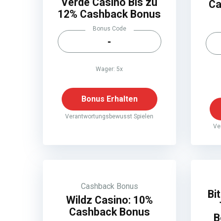
Verde Casino Bis zu
Ca
12% Cashback Bonus
Bonus Code
-
Wager: 5x
Bonus Erhalten
Verantwortungsbewusst Spielen
Ve
Cashback Bonus
Bi
Wildz Casino: 10%
Cashback Bonus
B