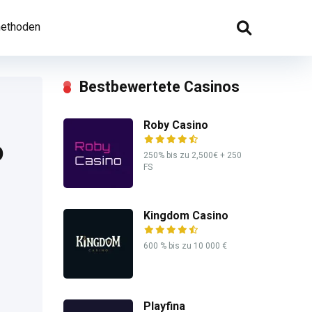
ethoden
Bestbewertete Casinos
Roby Casino
o
250% bis zu 2,500€ + 250
FS
Kingdom Casino
600 % bis zu 10 000 €
Playfina