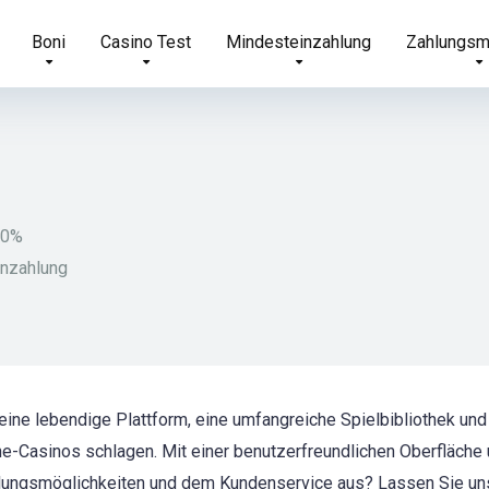
Boni
Casino Test
Mindesteinzahlung
Zahlungsm
50%
inzahlung
ne lebendige Plattform, eine umfangreiche Spielbibliothek und v
ne-Casinos schlagen. Mit einer benutzerfreundlichen Oberfläche 
hlungsmöglichkeiten und dem Kundenservice aus? Lassen Sie uns