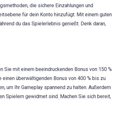
ngsmethoden, die sichere Einzahlungen und
eitsebene für dein Konto hinzufügt. Mit einem guten
ährend du das Spielerlebnis genießt. Denk daran,
innen Sie mit einem beeindruckenden Bonus von 150 %
Sie einen überwältigenden Bonus von 400 % bis zu
n, um Ihr Gameplay spannend zu halten. Außerdem
en Spielern gewidmet sind. Machen Sie sich bereit,