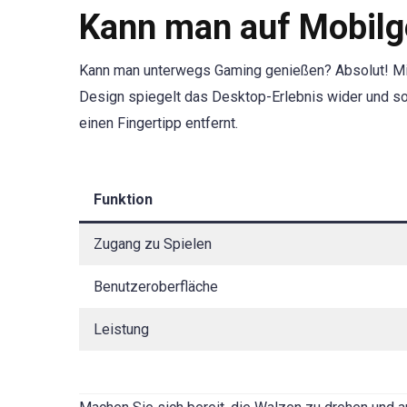
Kann man auf Mobilg
Kann man unterwegs Gaming genießen? Absolut! Mit d
Design spiegelt das Desktop-Erlebnis wider und sor
einen Fingertipp entfernt.
Funktion
Zugang zu Spielen
Benutzeroberfläche
Leistung