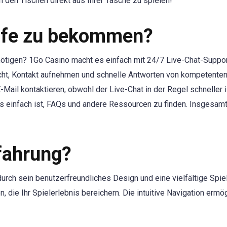
n den Tischen direkt aus Ihrer Tasche zu spielen!
Hilfe zu bekommen?
nötigen? 1Go Casino macht es einfach mit 24/7 Live-Chat-Support
 Nacht, Kontakt aufnehmen und schnelle Antworten von kompetent
-Mail kontaktieren, obwohl der Live-Chat in der Regel schneller 
 einfach ist, FAQs und andere Ressourcen zu finden. Insgesamt i
fahrung?
ch sein benutzerfreundliches Design und eine vielfältige Spiela
, die Ihr Spielerlebnis bereichern. Die intuitive Navigation erm