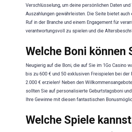
Verschlüsselung, um deine persönlichen Daten und 
Auszahlungen gewährleisten. Die Seite bietet auch e
Ruf in der Branche und einem Engagement für verant
verantwortungsvoll zu spielen und die Altersbesch
Welche Boni können S
Neugierig auf die Boni, die auf Sie im 1Go Casino 
bis zu 600 € und 50 exklusiven Freispielen bei der
2.000 € erzielen! Neben den Willkommensangebote
sollten Sie auf personalisierte Geburtstagsboni un
Ihre Gewinne mit diesen fantastischen Bonusmögli
Welche Spiele kannst