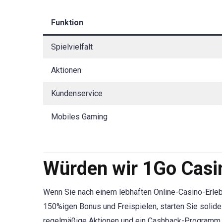
Funktion
Spielvielfalt
Aktionen
Kundenservice
Mobiles Gaming
Würden wir 1Go Casi
Wenn Sie nach einem lebhaften Online-Casino-Erleb
150%igen Bonus und Freispielen, starten Sie solide
regelmäßige Aktionen und ein Cashback-Programm Ih