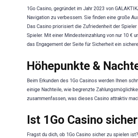
1Go Casino, gegründet im Jahr 2023 von GALAKTIKA N
Navigation zu verbessern. Sie finden eine große Aus
Das Casino priorisiert die Zufriedenheit der Spiel
Spieler. Mit einer Mindesteinzahlung von nur 10 € u
das Engagement der Seite für Sicherheit ein sichere
Höhepunkte & Nachte
Beim Erkunden des 1Go Casinos werden Ihnen schnel
einige Nachteile, wie begrenzte Zahlungsmöglichkei
zusammenfassen, was dieses Casino attraktiv mach
Ist 1Go Casino sicher
Fragst du dich, ob 1Go Casino sicher zu spielen ist