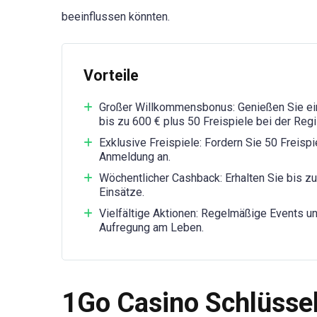
beeinflussen könnten.
Vorteile
Großer Willkommensbonus: Genießen Sie e
bis zu 600 € plus 50 Freispiele bei der Regi
Exklusive Freispiele: Fordern Sie 50 Freispie
Anmeldung an.
Wöchentlicher Cashback: Erhalten Sie bis z
Einsätze.
Vielfältige Aktionen: Regelmäßige Events un
Aufregung am Leben.
1Go Casino Schlüssel