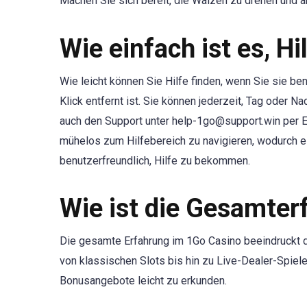
Machen Sie sich bereit, die Walzen zu drehen und a
Wie einfach ist es, 
Wie leicht können Sie Hilfe finden, wenn Sie sie be
Klick entfernt ist. Sie können jederzeit, Tag oder
auch den Support unter
help-1go@support.win
per E
mühelos zum Hilfebereich zu navigieren, wodurch es
benutzerfreundlich, Hilfe zu bekommen.
Wie ist die Gesamter
Die gesamte Erfahrung im 1Go Casino beeindruckt dur
von klassischen Slots bis hin zu Live-Dealer-Spielen
Bonusangebote leicht zu erkunden.