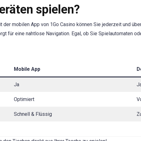
eräten spielen?
er mobilen App von 1Go Casino können Sie jederzeit und überall
gt für eine nahtlose Navigation. Egal, ob Sie Spielautomaten ode
Mobile App
D
Ja
J
Optimiert
V
Schnell & Flüssig
Z