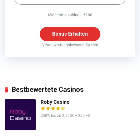
Mindesteinzahlung: €100
Bonus Erhalten
Verantwortungsbewusst Spielen
Bestbewertete Casinos
Roby Casino
250% bis zu 2,500€ + 250 FS