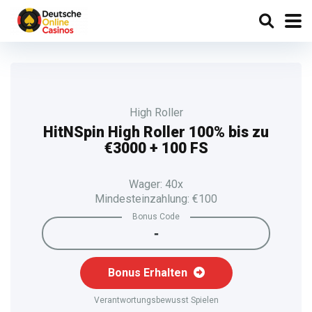
High Roller
HitNSpin High Roller 100% bis zu
€3000 + 100 FS
Wager: 40x
Mindesteinzahlung: €100
Bonus Code
-
Bonus Erhalten
Verantwortungsbewusst Spielen