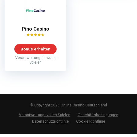
Pino Casino
Bonus erhalten
Verantwortungsbewusst
Spielen
© Copyright 2026 Online Casino Deutschland
Verantwortungsvolles Spielen
Geschäftsbedingungen
Datenschutzrichtlinie
Cookie Richtlinie