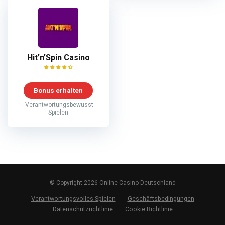
Hit’n’Spin Casino
Bonus erhalten
Verantwortungsbewusst
Spielen
© Copyright 2026 Online Casino Deutschland
Verantwortungsvolles Spielen
Geschäftsbedingungen
Datenschutzrichtlinie
Cookie Richtlinie