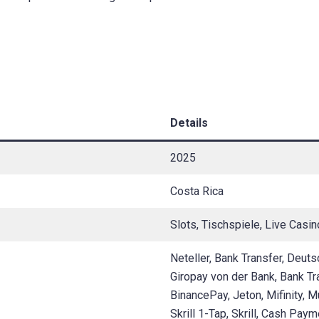
Details
2025
Costa Rica
Slots, Tischspiele, Live Casi
Neteller, Bank Transfer, Deu
Giropay von der Bank, Bank Tr
BinancePay, Jeton, Mifinity, M
Skrill 1-Tap, Skrill, Cash Pay