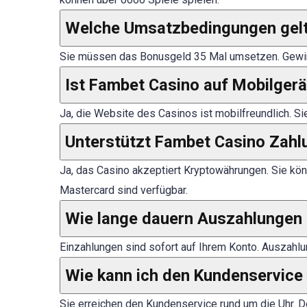
Welche Umsatzbedingungen gelte
Sie müssen das Bonusgeld 35 Mal umsetzen. Gewinn
Ist Fambet Casino auf Mobilgerä
Ja, die Website des Casinos ist mobilfreundlich. S
Unterstützt Fambet Casino Zah
Ja, das Casino akzeptiert Kryptowährungen. Sie kön
Mastercard sind verfügbar.
Wie lange dauern Auszahlungen 
Einzahlungen sind sofort auf Ihrem Konto. Auszahl
Wie kann ich den Kundenservice
Sie erreichen den Kundenservice rund um die Uhr. De