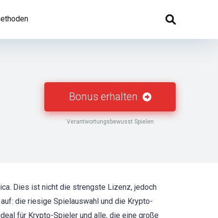
ethoden
Bonus erhalten
Verantwortungsbewusst Spielen
a. Dies ist nicht die strengste Lizenz, jedoch
 auf: die riesige Spielauswahl und die Krypto-
eal für Krypto-Spieler und alle, die eine große