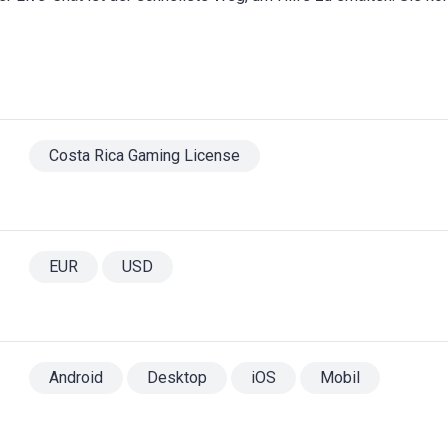
Costa Rica Gaming License
EUR
USD
Android
Desktop
iOS
Mobil