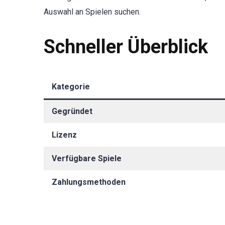
Auswahl an Spielen suchen.
Schneller Überblick
Kategorie
Gegründet
Lizenz
Verfügbare Spiele
Zahlungsmethoden