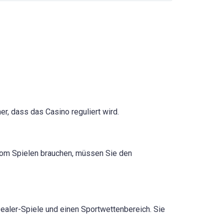
er, dass das Casino reguliert wird.
 vom Spielen brauchen, müssen Sie den
Dealer-Spiele und einen Sportwettenbereich. Sie