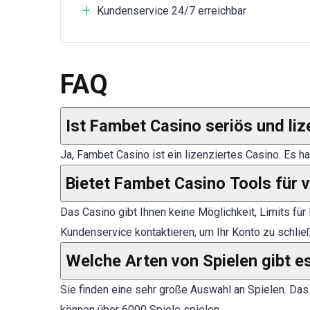
Kundenservice 24/7 erreichbar
FAQ
Ist Fambet Casino seriös und liz
Ja, Fambet Casino ist ein lizenziertes Casino. Es ha
Bietet Fambet Casino Tools für
Das Casino gibt Ihnen keine Möglichkeit, Limits f
Kundenservice kontaktieren, um Ihr Konto zu schlie
Welche Arten von Spielen gibt e
Sie finden eine sehr große Auswahl an Spielen. Das 
können über 6000 Spiele spielen.