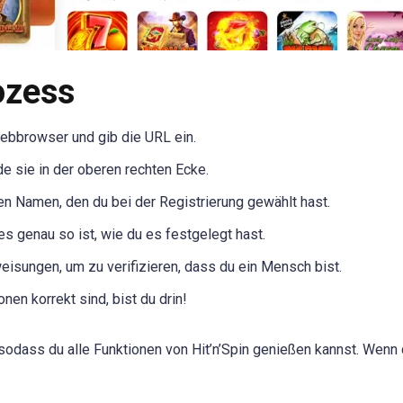
ozess
Webbrowser und gib die URL ein.
nde sie in der oberen rechten Ecke.
n Namen, den du bei der Registrierung gewählt hast.
 es genau so ist, wie du es festgelegt hast.
eisungen, um zu verifizieren, dass du ein Mensch bist.
nen korrekt sind, bist du drin!
 sodass du alle Funktionen von Hit’n’Spin genießen kannst. Wenn