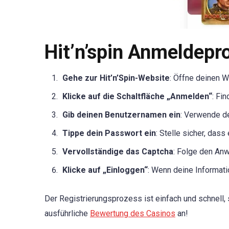
Hit’n’spin Anmeldepr
Gehe zur Hit’n’Spin-Website
: Öffne deinen 
Klicke auf die Schaltfläche „Anmelden“
: Fi
Gib deinen Benutzernamen ein
: Verwende de
Tippe dein Passwort ein
: Stelle sicher, dass
Vervollständige das Captcha
: Folge den Anw
Klicke auf „Einloggen“
: Wenn deine Informatio
Der Registrierungsprozess ist einfach und schnell,
ausführliche
Bewertung des Casinos
an!