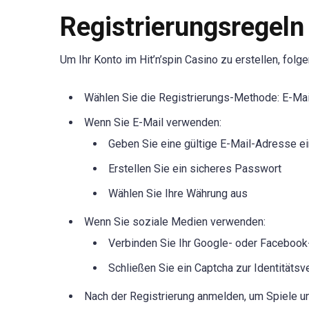
Registrierungsregeln 
Um Ihr Konto im Hit’n’spin Casino zu erstellen, folg
Wählen Sie die Registrierungs-Methode: E-Mai
Wenn Sie E-Mail verwenden:
Geben Sie eine gültige E-Mail-Adresse ei
Erstellen Sie ein sicheres Passwort
Wählen Sie Ihre Währung aus
Wenn Sie soziale Medien verwenden:
Verbinden Sie Ihr Google- oder Faceboo
Schließen Sie ein Captcha zur Identitätsve
Nach der Registrierung anmelden, um Spiele u