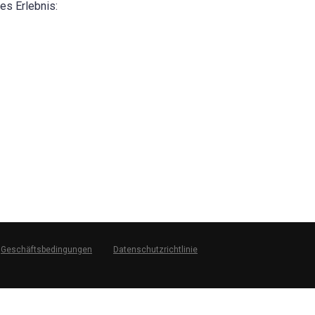
es Erlebnis:
Geschäftsbedingungen
Datenschutzrichtlinie