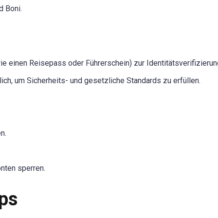
d Boni.
einen Reisepass oder Führerschein) zur Identitätsverifizierung
lich, um Sicherheits- und gesetzliche Standards zu erfüllen.
n.
nten sperren.
pps